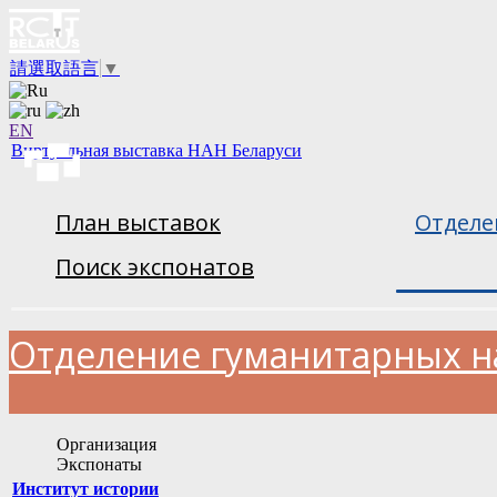
請選取語言
▼
EN
Виртуальная выставка НАН Беларуси
План выставок
Отделе
Поиск экспонатов
Отделение гуманитарных на
Организация
Экспонаты
Институт истории