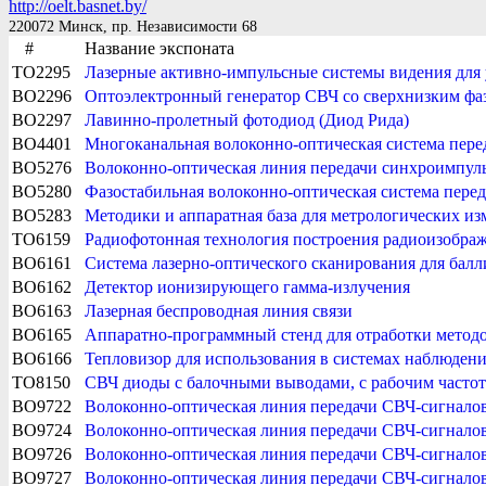
http://oelt.basnet.by/
220072 Минск, пр. Независимости 68
#
Название экспоната
TO2295
Лазерные активно-импульсные системы видения для 
BO2296
Оптоэлектронный генератор СВЧ со сверхнизким ф
BO2297
Лавинно-пролетный фотодиод (Диод Рида)
BO4401
Многоканальная волоконно-оптическая система пер
BO5276
Волоконно-оптическая линия передачи синхроимпуль
BO5280
Фазостабильная волоконно-оптическая система пер
BO5283
Методики и аппаратная база для метрологических из
TO6159
Радиофотонная технология построения радиоизобра
BO6161
Система лазерно-оптического сканирования для бал
BO6162
Детектор ионизирующего гамма-излучения
BO6163
Лазерная беспроводная линия связи
BO6165
Аппаратно-программный стенд для отработки методо
BO6166
Тепловизор для использования в системах наблюден
TO8150
СВЧ диоды с балочными выводами, с рабочим частот
BO9722
Волоконно-оптическая линия передачи СВЧ-сигналов 
BO9724
Волоконно-оптическая линия передачи СВЧ-сигналов
BO9726
Волоконно-оптическая линия передачи СВЧ-сигнал
BO9727
Волоконно-оптическая линия передачи СВЧ-сигнал