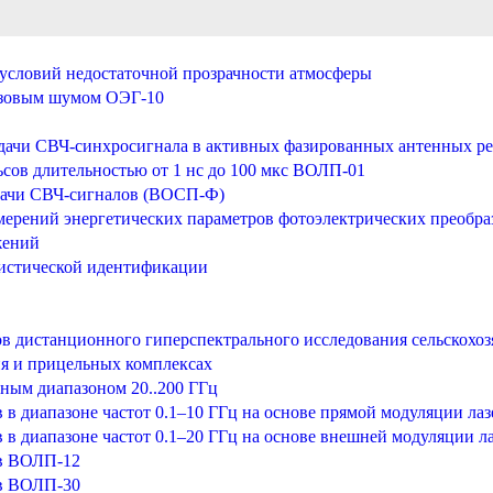
условий недостаточной прозрачности атмосферы
азовым шумом ОЭГ-10
едачи СВЧ-синхросигнала в активных фазированных антенных р
сов длительностью от 1 нс до 100 мкс ВОЛП-01
едачи СВЧ-сигналов (ВОСП-Ф)
мерений энергетических параметров фотоэлектрических преобра
жений
листической идентификации
в дистанционного гиперспектрального исследования сельскохо
ия и прицельных комплексах
ным диапазоном 20..200 ГГц
в диапазоне частот 0.1–10 ГГц на основе прямой модуляции ла
 в диапазоне частот 0.1–20 ГГц на основе внешней модуляции л
ов ВОЛП-12
ов ВОЛП-30