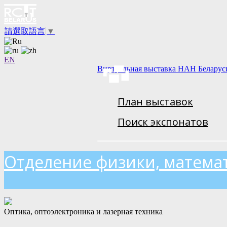
請選取語言
▼
EN
Виртуальная выставка НАН Беларус
План выставок
Поиск экспонатов
Отделение физики, матема
Оптика, оптоэлектроника и лазерная техника