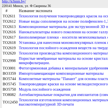
http://ichnm.by/
220141 Минск, ул. Ф.Скорины 36
#
Название экспоната
TO2611
Технология получения токопроводящих красок на ос
TO2612
Новые виды сополимеров на основе полифенилен-1,3
TO2613
Композиционные материалы для экструзионной 3D п
TO2616
Нанокатализаторы нового поколения на основе галл
TO2617
Биополимерные пленки - носители мезенхимальных 
TO2618
Установка для нанесения мономолекулярных пленок 
TO2619
Технология послойного осаждения веществ на тверд
TO2620
Технология производства композиционного материал
Пористые мембранные материалы на основе кристал
TO2998
микрофильтрации.
TO3001
Фитогормоновая добавка к минеральным удобрениям
BO3359
Импортозамещающие композиционные материалы
BO5744
Композитные материалы "Панант" для основы пласти
BO5745
Токопроводящие краски на основе мелкодисперсного
BO5750
Модуль послойного осаждения
TO8082
Антибактериальные покрытия для имплантатов (сов
Технология изготовления композиционных материало
TO12450
высокотемпературной 3D-печати