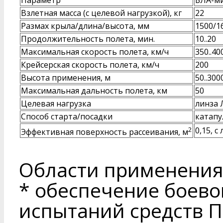
Параметр
БЛА-м
Взлетная масса (с целевой нагрузкой), кг
22
Размах крыла/длина/высота, мм
1500/1
Продолжительность полета, мин.
10..20
Максимальная скорость полета, км/ч
350..40
Крейсерская скорость полета, км/ч
200
Высота применения, м
50..300
Максимальная дальность полета, км
50
Целевая нагрузка
линза 
Способ старта/посадки
катап
2
0,15, с
Эффективная поверхность рассеивания, м
Области применения
* обеспечение боево
испытаний средств 