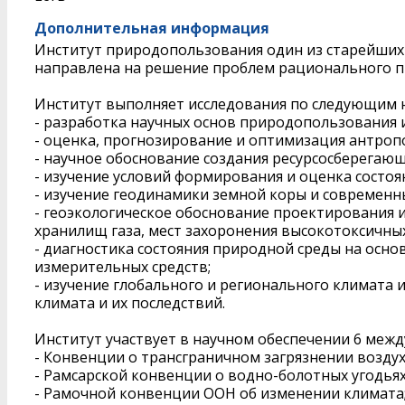
Дополнительная информация
Институт природопользования один из старейших 
направлена на решение проблем рационального 
Институт выполняет исследования по следующим 
- разработка научных основ природопользования
- оценка, прогнозирование и оптимизация антроп
- научное обоснование создания ресурсосберегаю
- изучение условий формирования и оценка состоя
- изучение геодинамики земной коры и современны
- геоэкологическое обоснование проектирования 
хранилищ газа, мест захоронения высокотоксичных 
- диагностика состояния природной среды на осн
измерительных средств;
- изучение глобального и регионального климата
климата и их последствий.
Институт участвует в научном обеспечении 6 меж
- Конвенции о трансграничном загрязнении воздух
- Рамсарской конвенции о водно-болотных угодьях
- Рамочной конвенции ООН об изменении климата