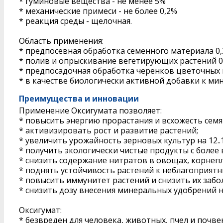
* гуминовые вещества - не менее 5%
* механические примеси - не более 0,2%
* реакция среды - щелочная.
Область применения:
* предпосевная обработка семенного материала 0,2..
* полив и опрыскивание вегетирующих растений 0,3.
* предпосадочная обработка черенков цветочных 
* в качестве биологически активной добавки к м
Преимущества и инновации
Применение Оксигумата позволяет:
* повысить энергию прорастания и всхожесть семя
* активизировать рост и развитие растений;
* увеличить урожайность зерновых культур на 12..1
* получить экологически чистые продукты с более
* снизить содержание нитратов в овощах, корнепло
* поднять устойчивость растений к неблагоприят
* повысить иммунитет растений и снизить их забо
* снизить дозу внесения минеральных удобрений на
Оксигумат:
* безвреден для человека, животных, пчел и почв