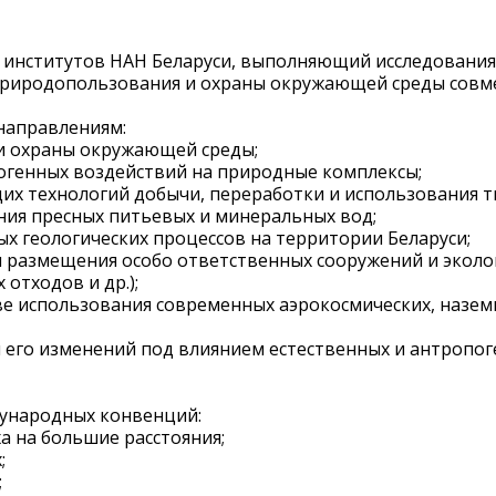
институтов НАН Беларуси, выполняющий исследования в
природопользования и охраны окружающей среды совм
направлениям:
 и охраны окружающей среды;
огенных воздействий на природные комплексы;
щих технологий добычи, переработки и использования 
ния пресных питьевых и минеральных вод;
х геологических процессов на территории Беларуси;
и размещения особо ответственных сооружений и эколо
отходов и др.);
ове использования современных аэрокосмических, наз
 и его изменений под влиянием естественных и антроп
дународных конвенций:
а на большие расстояния;
;
;