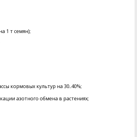
а 1 т семян);
;
ассы кормовых культур на 30..40%;
икации азотного обмена в растениях;