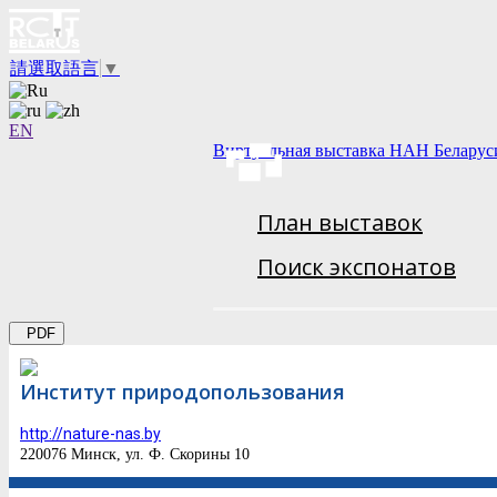
請選取語言
▼
EN
Виртуальная выставка НАН Беларус
План выставок
Поиск экспонатов
PDF
Институт природопользования
http://nature-nas.by
220076 Минск, ул. Ф. Скорины 10