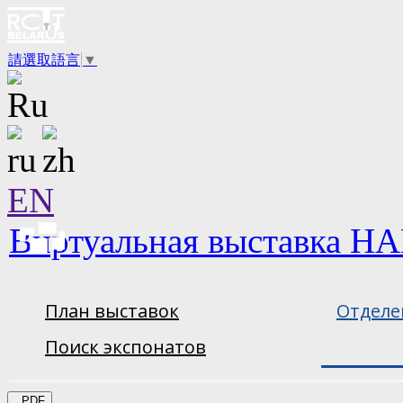
請選取語言
▼
EN
Виртуальная выставка НА
План выставок
Отделе
Поиск экспонатов
PDF