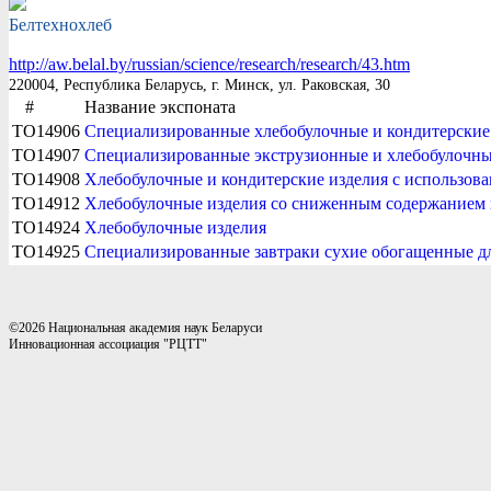
Белтехнохлеб
http://aw.belal.by/russian/science/research/research/43.htm
220004, Республика Беларусь, г. Минск, ул. Раковская, 30
#
Название экспоната
TO14906
Специализированные хлебобулочные и кондитерски
TO14907
Специализированные экструзионные и хлебобулочны
TO14908
Хлебобулочные и кондитерские изделия с использов
TO14912
Хлебобулочные изделия со сниженным содержанием 
TO14924
Хлебобулочные изделия
TO14925
Специализированные завтраки сухие обогащенные дл
©2026 Национальная академия наук Беларуси
Инновационная ассоциация "РЦТТ"