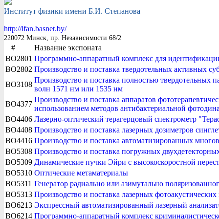
Институт физики имени Б.И. Степанова
http://ifan.basnet.by/
220072 Минск, пр. Независимости 68/2
#
Название экспоната
BO2801
Программно-аппаратный комплекс для идентификации
BO2802
Производство и поставка твердотельных активных суб
Производство и поставка полностью твердотельных па
BO3108
волн 1571 нм или 1535 нм
Производство и поставка аппаратов фототерапевтиче
BO4377
использованием методов антибактериальной фотодина
BO4406
Лазерно-оптический терагерцовый спектрометр "Тера
BO4408
Производство и поставка лазерных дозиметров сингле
BO4416
Производство и поставка автоматизированных мног
BO5308
Производство и поставка погружных двухдетекторных
BO5309
Динамические пучки Эйри с высокоскоростной перес
BO5310
Оптические метаматериалы
BO5311
Генератор радиально или азимутально поляризованног
BO5313
Производство и поставка лазерных фотоакустических 
BO6213
Экспрессный автоматизированный лазерный анализат
BO6214
Программно-аппаратный комплекс криминалистическог