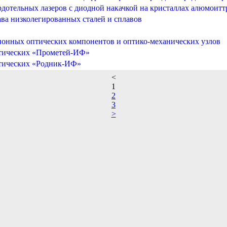
рдотельных лазеров с диодной накачкой на кристаллах алюмоитт
ава низколегированных сталей и сплавов
ионных оптических компонентов и оптико-механических узлов
втических «Прометей-ИФ»
втических «Родник-ИФ»
<
1
2
3
>