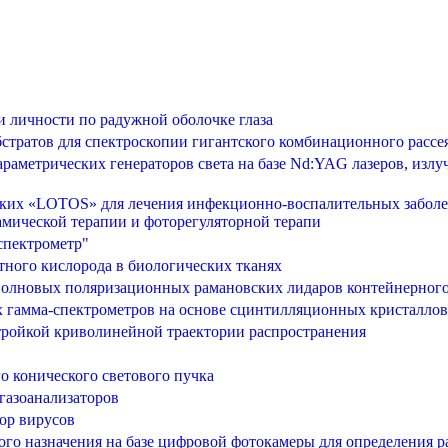
 личности по радужной оболочке глаза
стратов для спектроскопии гигантского комбинационного рассе
раметрических генераторов света на базе Nd:YAG лазеров, излу
ских «LOTOS» для лечения инфекционно-воспалительных заболе
мической терапии и фоторегуляторной терапи
спектрометр"
тного кислорода в биологических тканях
оволновых поляризационных рамановских лидаров контейнерно
 гамма-спектрометров на основе сцинтилляционных кристаллов 
тройкой криволинейной траектории распространения
о конического светового пучка
газоанализаторов
ор вирусов
о назначения на базе цифровой фотокамеры для определения р