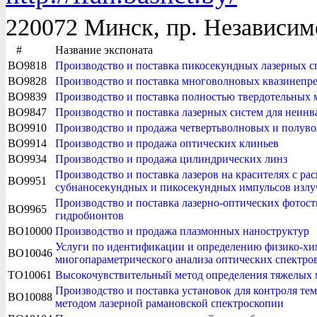
220072 Минск, пр. Независим
#
Название экспоната
BO9818
Производство и поставка пикосекундных лазерных 
BO9828
Производство и поставка многоволновых квазинепр
BO9839
Производство и поставка полностью твердотельных
BO9847
Производство и поставка лазерных систем для неинв
BO9910
Производство и продажа четвертьволновых и полуво
BO9914
Производство и продажа оптических клиньев
BO9934
Производство и продажа цилиндрических линз
Производство и поставка лазеров на красителях с р
BO9951
субнаносекундных и пикосекундных импульсов из
Производство и поставка лазерно-оптических фотос
BO9965
гидробионтов
BO10000
Производство и продажа плазмонных наноструктур
Услуги по идентификации и определению физико-х
BO10046
многопараметрического анализа оптических спектро
TO10061
Высокочувствительный метод определения тяжелых 
Производство и поставка установок для контроля т
BO10088
методом лазерной рамановской спектроскопии