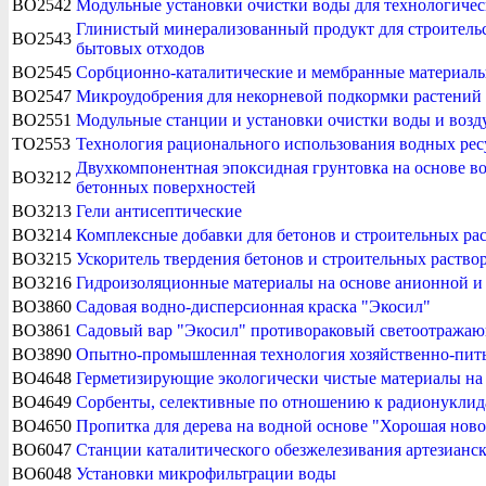
BO2542
Модульные установки очистки воды для технологиче
Глинистый минерализованный продукт для строитель
BO2543
бытовых отходов
BO2545
Сорбционно-каталитические и мембранные материалы 
BO2547
Микроудобрения для некорневой подкормки растений
BO2551
Модульные станции и установки очистки воды и возд
TO2553
Технология рационального использования водных рес
Двухкомпонентная эпоксидная грунтовка на основе в
BO3212
бетонных поверхностей
BO3213
Гели антисептические
BO3214
Комплексные добавки для бетонов и строительных ра
BO3215
Ускоритель твердения бетонов и строительных раство
BO3216
Гидроизоляционные материалы на основе анионной и
BO3860
Садовая водно-дисперсионная краска "Экосил"
BO3861
Садовый вар "Экосил" противораковый светоотража
BO3890
Опытно-промышленная технология хозяйственно-пить
BO4648
Герметизирующие экологически чистые материалы на
BO4649
Сорбенты, селективные по отношению к радионуклид
BO4650
Пропитка для дерева на водной основе "Хорошая ново
BO6047
Станции каталитического обезжелезивания артезианс
BO6048
Установки микрофильтрации воды