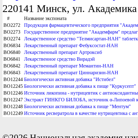
220141 Минск, ул. Академика
#
Название экспоната
BO2272
Продукция фармацевтического предприятия "Акаде
BO2273
Государственное предприятие "Академфарм" предлаг
BO2274
Лекарственное средство "Телмисартан-НАН" таблетки
BO6834
Лекарственный препарат Фебуксостат-НАН
BO6840
Лекарственный препарат Артроксиб
BO6841
Лекарственное средство Вирадэй
BO6842
Лекарственный препарат Мемантин-НАН
BO6843
Лекарственный препарат Циннаризин-НАН
BO12244
Биологически активная добавка "Истибел"
BO12245
Биологически активная добавка к пище "Куркусепт"
BO12246
Источник ликопина - нутрицевтик с антиоксидантн
BO12247
Экстракт ГИНКГО БИЛОБА, источник α-Липоевой к
BO12248
Биологически активная добавка к пище "Ментум"
BO12249
Источник ресвератрола в качестве нутрицевтика с 
©2026 Национальная академия нау