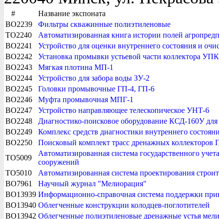
#
Название экспоната
BO2239
Фильтры скважинные полиэтиленовые
TO2240
Автоматизированная книга истории полей агропред
BO2241
Устройство для оценки внутреннего состояния и очи
BO2242
Установка промывки устьевой части коллектора УПК
BO2243
Мягкая плотина МП-1
BO2244
Устройство для забора воды ЗУ-2
BO2245
Головки промывочные ГП-4, ГП-6
BO2246
Муфта промывочная МПГ-1
BO2247
Устройство направляющее телескопическое УНТ-6
BO2248
Диагностико-поисковое оборудование КСД-160У для
BO2249
Комплекс средств диагностики внутреннего состоян
BO2250
Поисковый комплект трасс дренажных коллекторов 
Автоматизированная система государственного учет
TO5009
сооружений
TO5010
Автоматизированная система проектирования строит
BO7961
Научный журнал "Мелиорация"
BO13939
Информационно-справочная система поддержки приня
BO13940
Облегченные конструкции колодцев-поглотителей
BO13942
Облегченные полиэтиленовые дренажные устья мел