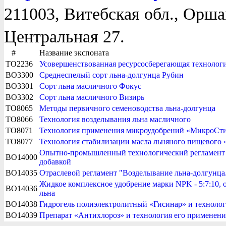
211003, Витебская обл., Оршан
Центральная 27.
#
Название экспоната
TO2236
Усовершенствованная ресурсосберегающая технолог
BO3300
Среднеспелый сорт льна-долгунца Рубин
BO3301
Сорт льна масличного Фокус
BO3302
Сорт льна масличного Визирь
TO8065
Методы первичного семеноводства льна-долгунца
TO8066
Технология возделывания льна масличного
TO8071
Технология применения микроудобрений «МикроСти
TO8077
Технология стабилизации масла льняного пищевого 
Опытно-промышленный технологический регламент н
BO14000
добавкой
BO14035
Отраслевой регламент "Возделывание льна-долгунца
Жидкое комплексное удобрение марки NPK - 5:7:10,
BO14036
льна
BO14038
Гидрогель полиэлектролитный «Гисинар» и технолог
BO14039
Препарат «Антихлороз» и технология его применения