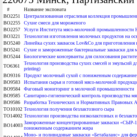
#
Название экспоната
BO2251
Централизованная отраслевая коллекция промышле
BO2255
Сухие смеси для мороженого
BO2257
Услуги Института мясо-молочной промышленности
BO3221
Технология изготовления молочных продуктов на ос
BO5240
Линейка сухих заквасок Lov&Сo для приготовления
BO5241
Сухие и замороженные бактериальные закваски для
BO5244
Биологические консерванты для силосования растит
Технология производства сухих смесей и эмульсий 
TO6361
printing)
BO9316
Продукт молочный сухой с пониженным содержание
BO9583
Испытания сырья и готовой мясо-молочной продукции
BO9584
Фаговый мониторинг в молочной промышленности
BO9585
Санитарно-гигиенический контроль производства м
BO9586
Разработка Технических и Нормативных Правовых 
TO10102
Технология получения безлактозного сыра
TO14002
Технологии производства низколактозных и безлак
Замороженные концентрированные закваски «СЫР-10
BO14003
пониженным содержанием жира
Моно- и поливидовые закваски «Бетабаланс» для ф