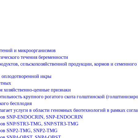
стений и микроорганизмов
ического течения беременности
одуктов, сельскохозяйственной продукции, кормов и семенног
и оплодотворенной икры
отных
м хозяйственно-ценные признаки
ильность крупного рогатого скота голштинской (голштинизир
кого бесплодия
агает услуги в области геномных биотехнологий в рамках согла
ркеров SNP-ENDOCRIN, SNP-ENDOCRIN
керов SNP/STR3-TMG, SNP/STR3-TMG
керов SNP2-TMG, SNP2-TMG
керов SNP4-OBST, SNP4-OBST