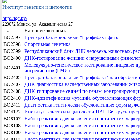
Институт генетики и цитологии
http://igc.by/
220072 Минск, ул. Академическая 27
#
Название экспоната
BO2397
Препарат бактериальный "Профибакт-фито"
BO2398
Спортивная генетика
BO2399
Республиканский банк ДНК человека, животных, ра
BO2400
ДНК-тестирование женщин с нарушениями физиолог
Молекулярно-генетическое тестирование пищевых пр
BO2401
ингредиентов (ГМИ)
BO2405
Препарат бактериальный "Профибакт" для обработк
BO2407
ДНК-диагностика наследственных заболеваний жив
BO2408
ДНК-типирование свиней по генам, контролирующи
BO2410
ДНК-идентификация мутаций, обуславливающих ферт
BO2411
Диагностика генетически обусловленных форм мужс
BO4122
Институт генетики и цитологии НАН Беларуси предл
BO8107
Набор реактивов для выявления генетических ма
BO8108
Набор реактивов для выявления генетических мар
BO8109
Набор реактивов для выявления генетических мар
BO8110
Набор реактивов для выявления генетических мар