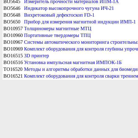
BO5645
Измеритель прочности материалов ИПМ-1А
BO5646
Индикатор высокопрочного чугуна ИЧ-21
BO5648
Вихретоковый дефектоскоп FD-1
BO5650
Прибор для измерения магнитной индукции ИМП-1
BO10957
Толщиномеры магнитные МТЦ
BO10960
Портативные твердомеры ТПЦ
BO10967
Системы автоматического мониторинга строительны
BO10969
Комплект оборудования для контроля глубины упро
BO16515
3D принтер
BO16516
Установка импульсная магнитная ИМПОК-1Б
TO16520
Методы и алгоритмы обработки данных для биомеди
BO16521
Комплект оборудования для контроля сварки трение