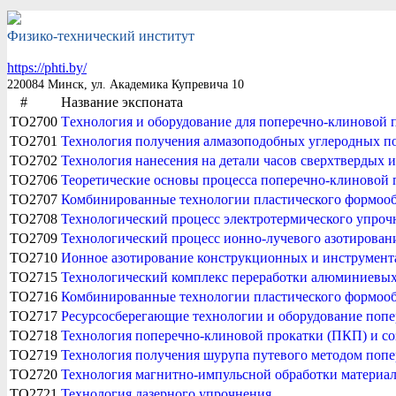
Физико-технический институт
https://phti.by/
220084 Минск, ул. Академика Купревича 10
#
Название экспоната
TO2700
Tехнология и оборудование для поперечно-клиновой 
TO2701
Технология получения алмазоподобных углеродных по
TO2702
Технология нанесения на детали часов сверхтвердых 
TO2706
Теоретические основы процесса поперечно-клиновой п
TO2707
Комбинированные технологии пластического формооб
TO2708
Технологический процесс электротермического упроч
TO2709
Технологический процесс ионно-лучевого азотировани
TO2710
Ионное азотирование конструкционных и инструмент
TO2715
Технологический комплекс переработки алюминиевых 
TO2716
Комбинированные технологии пластического формооб
TO2717
Ресурсосберегающие технологии и оборудование поп
TO2718
Технология поперечно-клиновой прокатки (ПКП) и со
TO2719
Технология получения шурупа путевого методом попе
TO2720
Технология магнитно-импульсной обработки материа
TO2721
Технология лазерного упрочнения