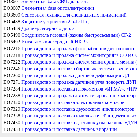
BO3601
Элементная база СВЧ диапазона
BO3607
Элементная база оптоэлектроники
BO3609
Сенсорная техника для специальных применений
BO5488
Защитное устройство 2,5-12ГГц
BO5489
Драйвер лазерного диода
BO5490
Соединитель газовый (зажим быстросъемный) СГ-2
BO5492
Ингалятор кислородный ИК 33
BO7216
Производство и продажа фотошаблонов для фотолито
BO7218
Производство и продажа систем мониторинга СО и С
BO7222
Производство и продажа cистем мониторинга метана 
BO7246
Производство и поставка бортовых систем взвешиван
BO7260
Производство и продажа датчиков деформации ДД
BO7271
Производство и продажа датчиков угла поворота ДУП
BO7284
Производство и поставка глюкометров «ИРМА», «
BO7288
Производство и продажа автоматизированных метео
BO7320
Производство и поставка электронных компасов
BO7329
Производство и поставка двухосевых инклинометров
BO7338
Производство и поставка выключателей индуктивных
BO7430
Производство и поставка датчиков угла наклона «ДУ
BO7433
Производство и поставка датчиков вибрации