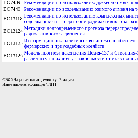
BO7439
Рекомендации по использованию древесной золы в л
BO7440
Рекомендации по возделыванию озимого ячменя на т
Рекомендации по использованию комплексных минер
BO13118
содержащихся на территории радиоактивного загряз
Методики долговременного прогноза перераспределе
BO13124
радиоактивного загрязнения
Информационно-аналитическая система по обеспече
BO13125
фермерских и приусадебных хозяйств
Модель прогноза накопления Цезия-137 и Стронция-
BO13126
различных типах почв, в зависимости от их основны
©2026 Национальная академия наук Беларуси
Инновационная ассоциация "РЦТТ"