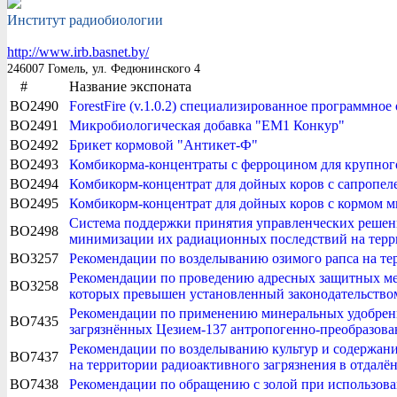
Институт радиобиологии
http://www.irb.basnet.by/
246007 Гомель, ул. Федюнинского 4
#
Название экспоната
BO2490
ForestFire (v.1.0.2) специализированное программное
BO2491
Микробиологическая добавка "EM1 Конкур"
BO2492
Брикет кормовой "Антикет-Ф"
BO2493
Комбикорма-концентраты с ферроцином для крупного
BO2494
Комбикорм-концентрат для дойных коров с сапропел
BO2495
Комбикорм-концентрат для дойных коров с кормом 
Система поддержки принятия управленческих решени
BO2498
минимизации их радиационных последствий на терр
BO3257
Рекомендации по возделыванию озимого рапса на те
Рекомендации по проведению адресных защитных ме
BO3258
которых превышен установленный законодательством
Рекомендации по применению минеральных удобрени
BO7435
загрязнённых Цезием-137 антропогенно-преобразов
Рекомендации по возделыванию культур и содержан
BO7437
на территории радиоактивного загрязнения в отдал
BO7438
Рекомендации по обращению с золой при использова