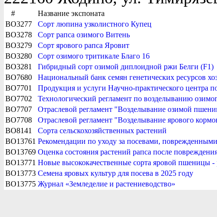
#
Название экспоната
BO3277
Сорт люпина узколистного Купец
BO3278
Cорт рапса озимого Витень
BO3279
Сорт ярового рапса Яровит
BO3280
Сорт озимого тритикале Благо 16
BO3281
Гибридный сорт озимой диплоидной ржи Белги (F1)
BO7680
Национальный банк семян генетических ресурсов хо
BO7701
Продукция и услуги Научно-практического центра п
BO7702
Технологический регламент по возделыванию озимог
BO7707
Отраслевой регламент "Возделывание озимой пшени
BO7708
Отраслевой регламент "Возделывание ярового кормо
BO8141
Сорта сельскохозяйственных растений
BO13761
Рекомендации по уходу за посевами, поврежденными
BO13769
Оценка состояния растений рапса после повреждения
BO13771
Новые высококачественные сорта яровой пшеницы - 
BO13773
Семена яровых культур для посева в 2025 году
BO13775
Журнал «Земледелие и растениеводство»