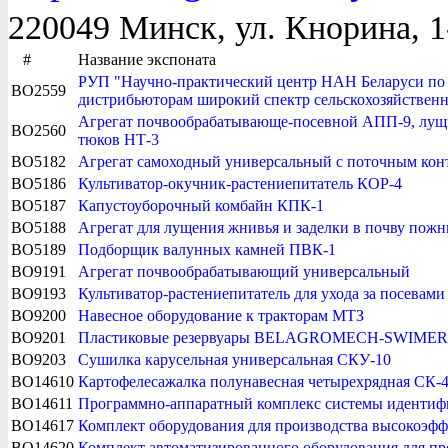
220049 Минск, ул. Кнорина, 1
#
Название экспоната
РУП "Научно-практический центр НАН Беларуси по м
BO2559
дистрибьюторам широкий спектр сельскохозяйственн
Агрегат почвообрабатывающе-посевной АПП-9, лущ
BO2560
тюков НТ-3
BO5182
Агрегат самоходный универсальный с поточным ко
BO5186
Культиватор-окучник-растениепитатель КОР-4
BO5187
Капустоуборочный комбайн КПК-1
BO5188
Агрегат для лущения жнивья и заделки в почву пож
BO5189
Подборщик валунных камней ПВК-1
BO9191
Агрегат почвообрабатывающий универсальный
BO9193
Культиватор-растениепитатель для ухода за посевам
BO9200
Навесное оборудование к тракторам МТЗ
BO9201
Пластиковые резервуары BELAGROMECH-SWIMER
BO9203
Сушилка карусельная универсальная СКУ-10
BO14610
Картофелесажалка полунавесная четырехрядная СК-
BO14611
Программно-аппаратный комплекс системы идентифи
BO14617
Комплект оборудования для производства высокоэф
BO14620
Комплект автоматизированного оборудования для п