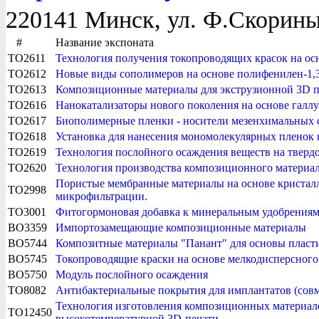
220141 Минск, ул. Ф.Скорины
#
Название экспоната
TO2611
Технология получения токопроводящих красок на ос
TO2612
Новые виды сополимеров на основе полифенилен-1,3
TO2613
Композиционные материалы для экструзионной 3D п
TO2616
Нанокатализаторы нового поколения на основе галл
TO2617
Биополимерные пленки - носители мезенхимальных 
TO2618
Установка для нанесения мономолекулярных пленок 
TO2619
Технология послойного осаждения веществ на тверд
TO2620
Технология производства композиционного материал
Пористые мембранные материалы на основе кристал
TO2998
микрофильтрации.
TO3001
Фитогормоновая добавка к минеральным удобрениям
BO3359
Импортозамещающие композиционные материалы
BO5744
Композитные материалы "Панант" для основы пласти
BO5745
Токопроводящие краски на основе мелкодисперсного
BO5750
Модуль послойного осаждения
TO8082
Антибактериальные покрытия для имплантатов (сов
Технология изготовления композиционных материало
TO12450
высокотемпературной 3D-печати