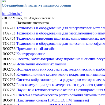
Объединённый институт машиностроения
http://oim.by/
220072 Минск, ул. Академическая 12
#
Название экспоната
TO2742
Технология и оборудование для гиперзвуковой метал
TO2753
Технология и оборудование для газопламенного на
TO2754
Технология нанесения защитных композиционных по
TO2755
Технология и оборудование для нанесения многофу
BO2756
Промышленный дизайн
BO2757
Конструирование
BO2758
Расчеты, компьютерное моделирование и оценка ресу
BO2759
Испытания мобильных машин
BO2760
Исследования микроструктуры, механических и трибо
TO2764
Композиционные керамические покрытия на изделиях
TO2765
Система вибромониторинга редукторов мотор-колес к
BO2767
Блок коммутации для коммерческого грузового трансп
TO2768
Научные и технологические основы активированных 
TO2769
Система автоматического регулирования глубины пах
BO5841
Пластичная смазка ITMOL LC FM (пищевая)