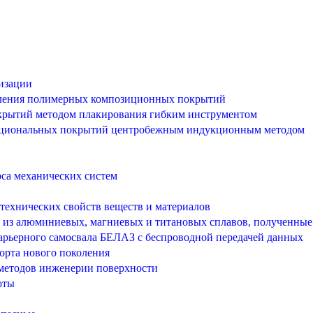
лизации
пыления полимерных композиционных покрытий
крытий методом плакирования гибким инструментом
нкциональных покрытий центробежным индукционным методом
рса механических систем
технических свойств веществ и материалов
 из алюминиевых, магниевых и титановых сплавов, полученны
арьерного самосвала БЕЛАЗ с беспроводной передачей данных
орта нового поколения
методов инженерии поверхности
оты