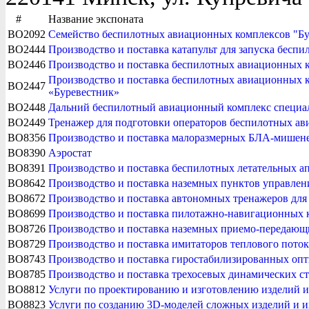
#
Название экспоната
BO2092
Семейство беспилотных авиационных комплексов "Бус
BO2444
Производство и поставка катапульт для запуска бесп
BO2446
Производство и поставка беспилотных авиационных 
Производство и поставка беспилотных авиационных к
BO2447
«Буревестник»
BO2448
Дальний беспилотный авиационный комплекс специал
BO2449
Тренажер для подготовки операторов беспилотных ав
BO8356
Производство и поставка малоразмерных БЛА-мишене
BO8390
Аэростат
BO8391
Производство и поставка беспилотных летательных а
BO8642
Производство и поставка наземных пунктов управлен
BO8672
Производство и поставка автономных тренажеров для
BO8699
Производство и поставка пилотажно-навигационных 
BO8726
Производство и поставка наземных приемо-передающ
BO8729
Производство и поставка имитаторов теплового пото
BO8743
Производство и поставка гиростабилизированных опт
BO8785
Производство и поставка трехосевых динамических с
BO8812
Услуги по проектированию и изготовлению изделий 
BO8823
Услуги по созданию 3D-моделей сложных изделий и и