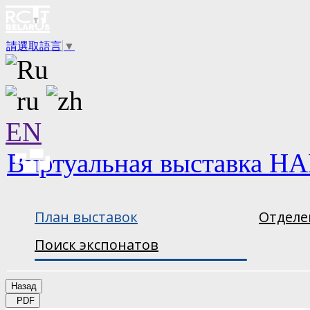
請選取語言
▼
EN
Виртуальная выставка НА
План выставок
Отделе
Поиск экспонатов
Назад
PDF