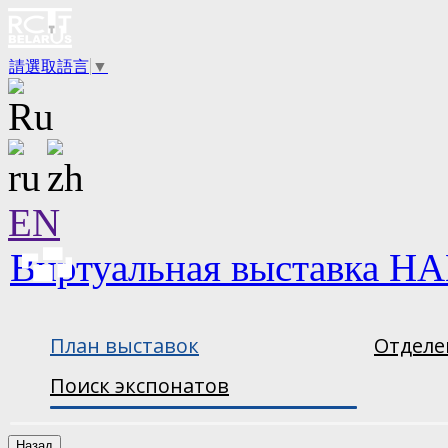
請選取語言
▼
EN
Виртуальная выставка НА
План выставок
Отделе
Поиск экспонатов
Назад