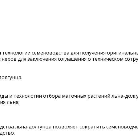
 технологии семеноводства для получения оригинальны
неров для заключения соглашения о техническом сотру
долгунца.
ы и технологии отбора маточных растений льна-долгун
ия льна;
ства льна-долгунца позволяет сократить семеноводческ
дство.