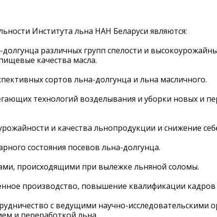
ности Института льна НАН Беларуси являются:
долгунца различных групп спелости и высокоурожайных
пищевые качества масла.
ективных сортов льна-долгунца и льна масличного.
регающих технологий возделывания и уборки новых и пе
урожайности и качества льнопродукции и снижение себ
рного состояния посевов льна-долгунца.
ами, происходящими при вылежке льняной соломы.
венное производство, повышение квалификации кадров 
рудничество с ведущими научно-исследовательскими о
ем и переработкой льна.