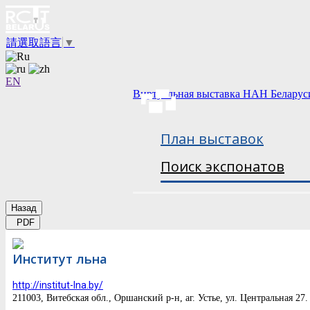
請選取語言
▼
EN
Виртуальная выставка НАН Беларус
План выставок
Поиск экспонатов
Назад
PDF
Институт льна
http://institut-lna.by/
211003, Витебская обл., Оршанский р-н, аг. Устье, ул. Центральная 27.