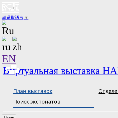
請選取語言
▼
EN
Виртуальная выставка НА
План выставок
Отделе
Поиск экспонатов
Назад