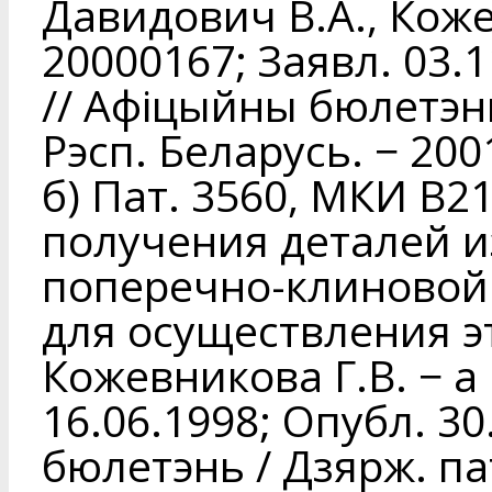
Давидович В.А., Коже
20000167; Заявл. 03.1
// Афiцыйны бюлетэнь
Рэсп. Беларусь. − 2001
б) Пат. 3560, МКИ В21
получения деталей и
поперечно-клиновой 
для осуществления эт
Кожевникова Г.В. − а
16.06.1998; Опубл. 3
бюлетэнь / Дзярж. пат