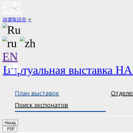
請選取語言
▼
EN
Виртуальная выставка НА
План выставок
Отделе
Поиск экспонатов
Назад
PDF