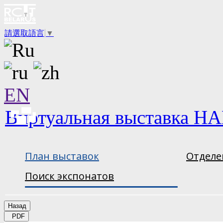
請選取語言
▼
EN
Виртуальная выставка НА
План выставок
Отделе
Поиск экспонатов
Назад
PDF