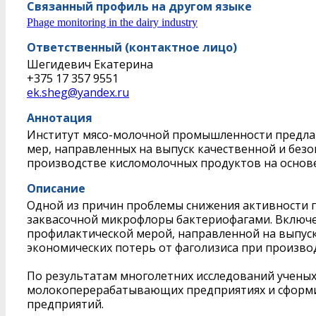
Связанный профиль на другом языке
Phage monitoring in the dairy industry
Ответственный (контактное лицо)
Шегидевич Екатерина
+375 17 357 9551
ek.sheg@yandex.ru
Аннотация
Институт мясо-молочной промышленности предлаг
мер, направленных на выпуск качественной и без
производстве кисломолочных продуктов на основе 
Описание
Одной из причин проблемы снижения активности пр
заквасочной микрофлоры бактериофагами. Включе
профилактической мерой, направленной на выпус
экономических потерь от фаголизиса при произво
По результатам многолетних исследований ученых
молокоперерабатывающих предприятиях и сформи
предприятий.