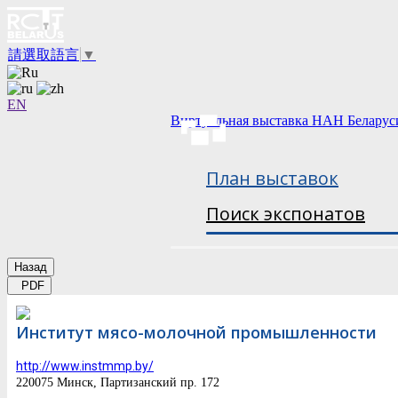
請選取語言
▼
EN
Виртуальная выставка НАН Беларус
План выставок
Поиск экспонатов
Назад
PDF
Институт мясо-молочной промышленности
http://www.instmmp.by/
220075 Минск, Партизанский пр. 172