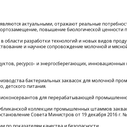
 являются актуальными, отражают реальные потребнос
портозамещение, повышение биологической ценности п
 в области разработки технологий и новых видов прод
твование и научное сопровождение молочной и мясной
одуктов, ресурсо- и энергосберегающих, инновационн
оизводства бактериальных заквасок для молочной про
, детского питания.
и биоконсервантов для перерабатывающей промышленно
публиканской коллекции промышленных штаммов заквасо
становление Совета Министров от 19 декабря 2016 г. № 
и по показателям качества и безопасности.