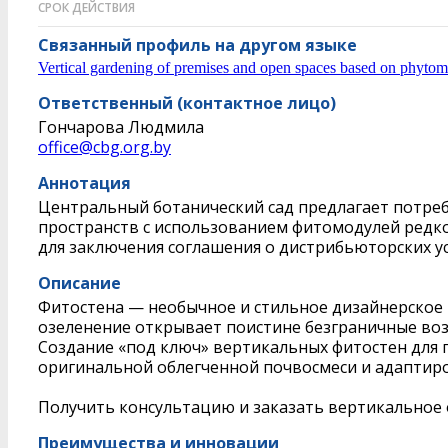
СРОК ДЕЙСТВИЯ
Связанный профиль на другом языке
Vertical gardening of premises and open spaces based on phytomod
Ответственный (контактное лицо)
Гончарова Людмила
office@cbg.org.by
Аннотация
Центральный ботанический сад предлагает потреб
пространств с использованием фитомодулей редко
для заключения соглашения о дистрибьюторских ус
Описание
Фитостена — необычное и стильное дизайнерское р
озеленение открывает поистине безграничные воз
Создание «под ключ» вертикальных фитостен для 
оригинальной облегченной почвосмеси и адаптиро
Получить консультацию и заказать вертикальное
Преимущества и инновации