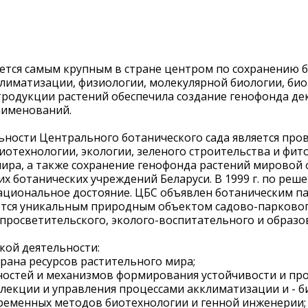
яется самым крупным в стране центром по сохранению 
лиматизации, физиологии, молекулярной биологии, биот
нтродукции растений обеспечила создание генофонда д
аименований.
ьности Центрального ботанического сада является про
иотехнологии, экологии, зеленого строительства и фи
мира, а также сохранение генофонда растений мировой 
х ботанических учреждений Беларуси. В 1999 г. по реш
национальное достояние. ЦБС объявлен ботаническим п
ется уникальным природным объектом садово-парковог
росветительского, эколого-воспитательного и образо
кой деятельности:
рана ресурсов растительного мира;
ностей и механизмов формирования устойчивости и про
елекции и управления процессами акклиматизации и - 
ременных методов биотехнологии и генной инженерии;