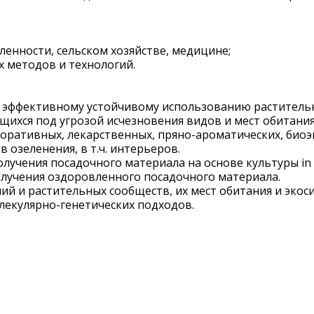
енности, сельском хозяйстве, медицине;
х методов и технологий.
по эффективному устойчивому использованию раститель
щихся под угрозой исчезновения видов и мест обитани
коративных, лекарственных, пряно-ароматических, био
озеленения, в т.ч. интерьеров.
лучения посадочного материала на основе культуры in
олучения оздоровленного посадочного материала.
ний и растительных сообществ, их мест обитания и эко
лекулярно-генетических подходов.