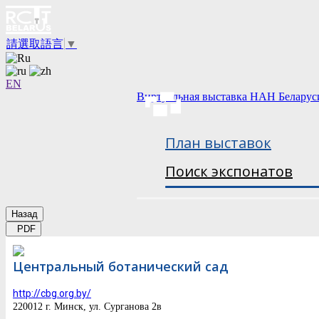
請選取語言
▼
EN
Виртуальная выставка НАН Беларус
План выставок
Поиск экспонатов
Назад
PDF
Центральный ботанический сад
http://cbg.org.by/
220012 г. Минск, ул. Сурганова 2в