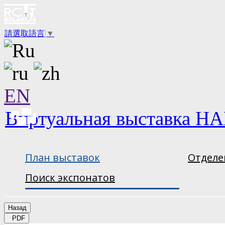
請選取語言
▼
EN
Виртуальная выставка НА
План выставок
Отделе
Поиск экспонатов
Назад
PDF