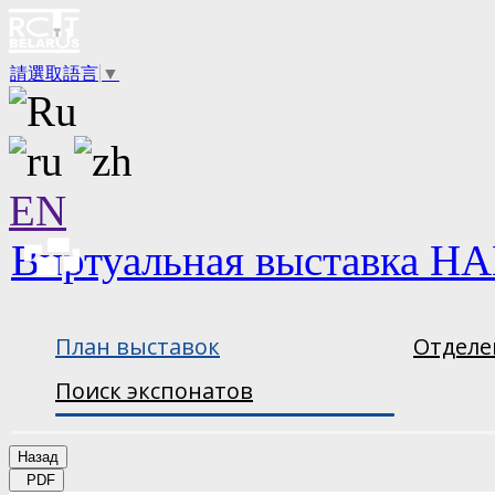
請選取語言
▼
EN
Виртуальная выставка НА
План выставок
Отделе
Поиск экспонатов
Назад
PDF