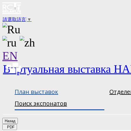
請選取語言
▼
EN
Виртуальная выставка НА
План выставок
Отделе
Поиск экспонатов
Назад
PDF