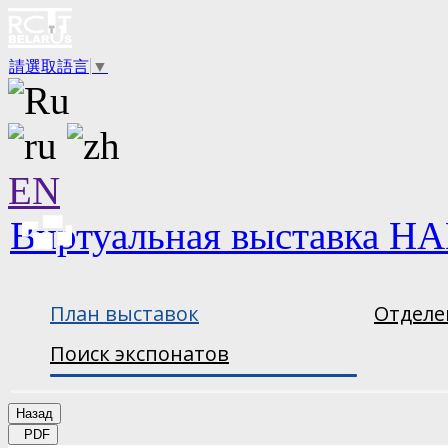
請選取語言
▼
EN
Виртуальная выставка НА
План выставок
Отделе
Поиск экспонатов
Назад
PDF