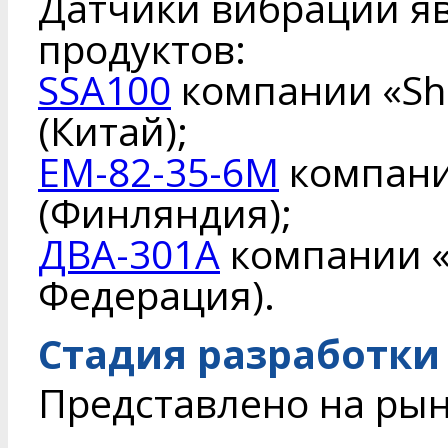
Датчики вибрации я
продуктов:
SSA100
компании «Sha
(Китай);
EM-82-35-6M
компани
(Финляндия);
ДВА-301А
компании «
Федерация).
Стадия разработки
Представлено на ры