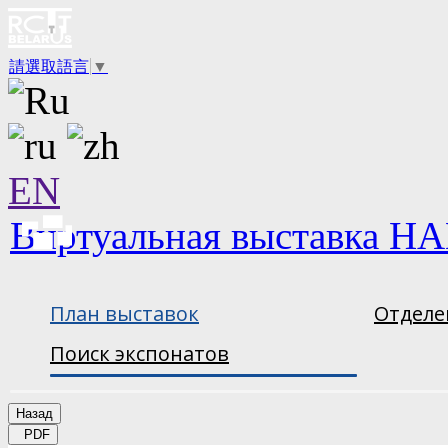
請選取語言
▼
EN
Виртуальная выставка НА
План выставок
Отделе
Поиск экспонатов
Назад
PDF