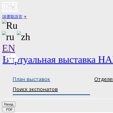
請選取語言
▼
EN
Виртуальная выставка НА
План выставок
Отделе
Поиск экспонатов
Назад
PDF