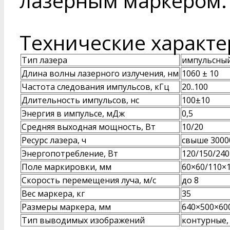
лазерным маркером.
Технические характе
Тип лазера
импульсный
Длина волны лазерного излучения, нм
1060 ± 10
Частота следования импульсов, кГц
20..100
Длительность импульсов, нс
100±10
Энергия в импульсе, мДж
0,5
Средняя выходная мощность, Вт
10/20
Ресурс лазера, ч
свыше 3000
Энергопотребление, Вт
120/150/240
Поле маркировки, мм
60×60/110×
Скорость перемещения луча, м/с
до 8
Вес маркера, кг
35
Размеры маркера, мм
640×500×60
Тип выводимых изображений
контурные, 