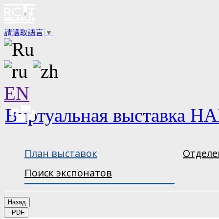
請選取語言
▼
EN
Виртуальная выставка НА
План выставок
Отделе
Поиск экспонатов
Назад
PDF