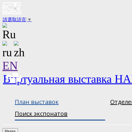
請選取語言
▼
EN
Виртуальная выставка НА
План выставок
Отделе
Поиск экспонатов
Назад