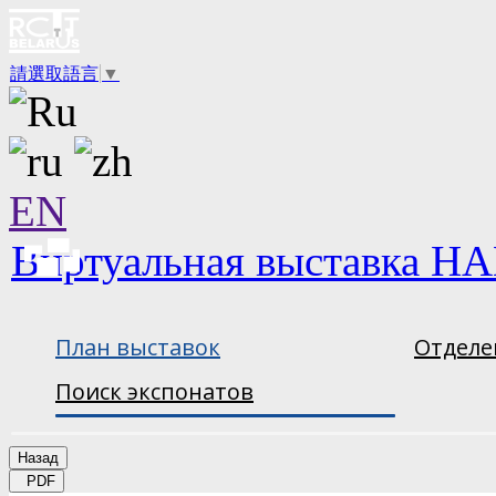
請選取語言
▼
EN
Виртуальная выставка НА
План выставок
Отделе
Поиск экспонатов
Назад
PDF