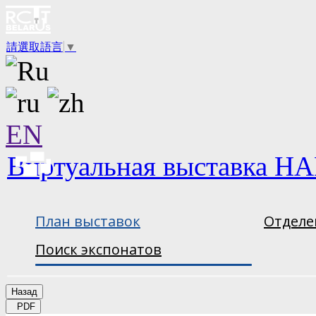
請選取語言
▼
EN
Виртуальная выставка НА
План выставок
Отделе
Поиск экспонатов
Назад
PDF