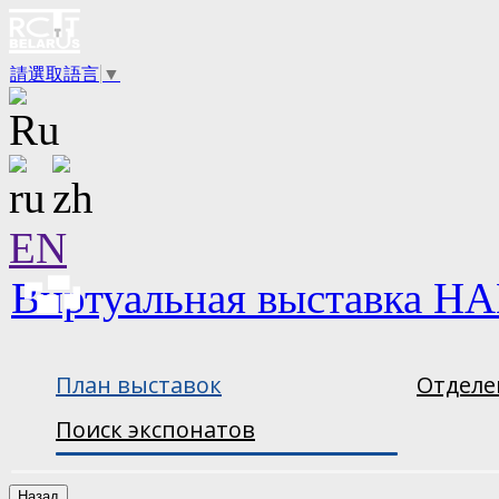
請選取語言
▼
EN
Виртуальная выставка НА
План выставок
Отделе
Поиск экспонатов
Назад