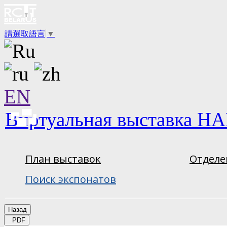
請選取語言
▼
EN
Виртуальная выставка НА
План выставок
Отделе
Поиск экспонатов
Назад
PDF