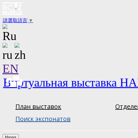
請選取語言
▼
EN
Виртуальная выставка НА
План выставок
Отделе
Поиск экспонатов
Назад