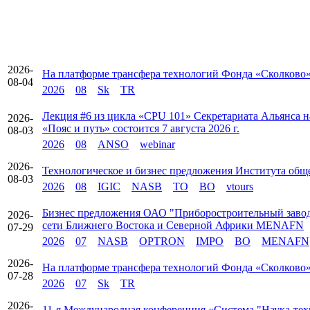
2026-
На платформе трансфера технологий Фонда «Сколково»
08-04
2026
08
Sk
TR
Лекция #6 из цикла «CPU 101» Секретариата Альянса
2026-
«Пояс и путь» состоится 7 августа 2026 г.
08-03
2026
08
ANSO
webinar
2026-
Технологическое и бизнес предложения Института об
08-03
2026
08
IGIC
NASB
TO
BO
vtours
Бизнес предложения ОАО "Приборостроительный заво
2026-
сети Ближнего Востока и Северной Африки MENAFN
07-29
2026
07
NASB
OPTRON
IMPO
BO
MENAFN
2026-
На платформе трансфера технологий Фонда «Сколково» 
07-28
2026
07
Sk
TR
2026-
11-я Международная конференция «Система "Наука-техн