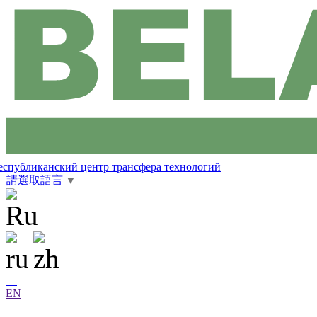
еспубликанский центр трансфера технологий
請選取語言
▼
EN