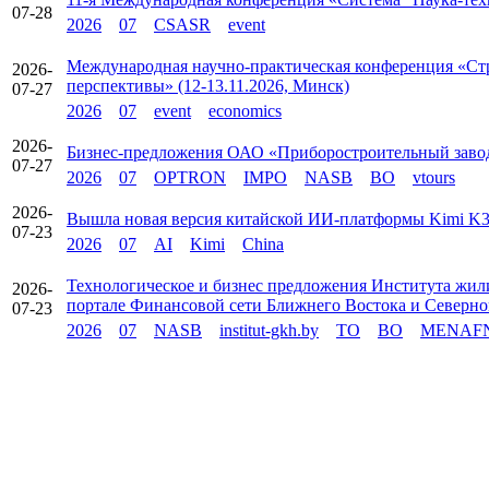
07-28
2026
07
CSASR
event
Международная научно-практическая конференция «Стр
2026-
перспективы» (12-13.11.2026, Минск)
07-27
2026
07
event
economics
2026-
Бизнес-предложения ОАО «Приборостроительный заво
07-27
2026
07
OPTRON
IMPO
NASB
BO
vtours
2026-
Вышла новая версия китайской ИИ‑платформы Kimi K
07-23
2026
07
AI
Kimi
China
Технологическое и бизнес предложения Института жи
2026-
портале Финансовой сети Ближнего Востока и Севе
07-23
2026
07
NASB
institut-gkh.by
TO
BO
MENAF