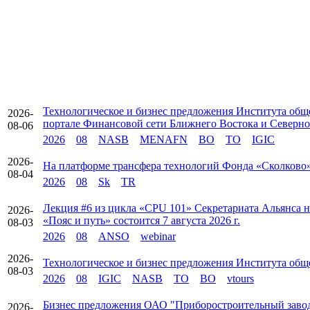
Технологическое и бизнес предложения Института об
2026-
портале Финансовой сети Ближнего Востока и Севе
08-06
2026
08
NASB
MENAFN
BO
TO
IGIC
2026-
На платформе трансфера технологий Фонда «Сколково»
08-04
2026
08
Sk
TR
Лекция #6 из цикла «CPU 101» Секретариата Альянса
2026-
«Пояс и путь» состоится 7 августа 2026 г.
08-03
2026
08
ANSO
webinar
2026-
Технологическое и бизнес предложения Института об
08-03
2026
08
IGIC
NASB
TO
BO
vtours
Бизнес предложения ОАО "Приборостроительный заво
2026-