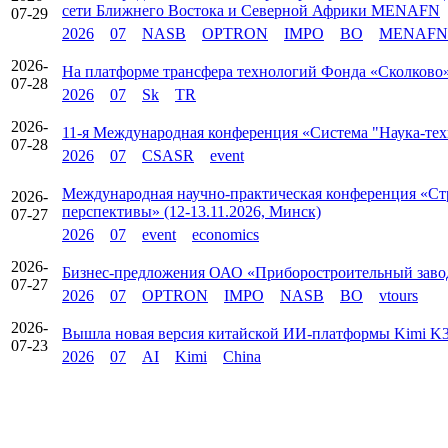
сети Ближнего Востока и Северной Африки MENAFN
07-29
2026
07
NASB
OPTRON
IMPO
BO
MENAFN
2026-
На платформе трансфера технологий Фонда «Сколково» 
07-28
2026
07
Sk
TR
2026-
11-я Международная конференция «Система "Наука-техн
07-28
2026
07
CSASR
event
Международная научно-практическая конференция «Стр
2026-
перспективы» (12-13.11.2026, Минск)
07-27
2026
07
event
economics
2026-
Бизнес-предложения ОАО «Приборостроительный зав
07-27
2026
07
OPTRON
IMPO
NASB
BO
vtours
2026-
Вышла новая версия китайской ИИ‑платформы Kimi K
07-23
2026
07
AI
Kimi
China