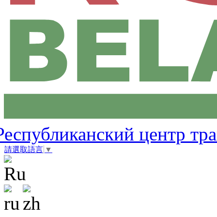
Республиканский центр тр
請選取語言
▼