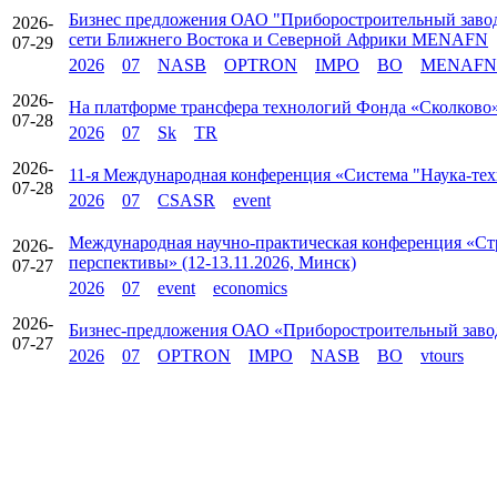
Бизнес предложения ОАО "Приборостроительный заво
2026-
сети Ближнего Востока и Северной Африки MENAFN
07-29
2026
07
NASB
OPTRON
IMPO
BO
MENAFN
2026-
На платформе трансфера технологий Фонда «Сколково» 
07-28
2026
07
Sk
TR
2026-
11-я Международная конференция «Система "Наука-техн
07-28
2026
07
CSASR
event
Международная научно-практическая конференция «Стр
2026-
перспективы» (12-13.11.2026, Минск)
07-27
2026
07
event
economics
2026-
Бизнес-предложения ОАО «Приборостроительный зав
07-27
2026
07
OPTRON
IMPO
NASB
BO
vtours