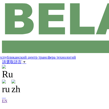
еспубликанский центр трансфера технологий
請選取語言
▼
EN