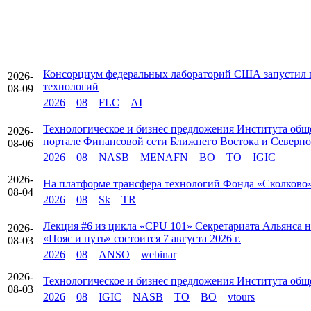
Консорциум федеральных лабораторий США запустил п
2026-
технологий
08-09
2026
08
FLC
AI
Технологическое и бизнес предложения Института об
2026-
портале Финансовой сети Ближнего Востока и Севе
08-06
2026
08
NASB
MENAFN
BO
TO
IGIC
2026-
На платформе трансфера технологий Фонда «Сколково»
08-04
2026
08
Sk
TR
Лекция #6 из цикла «CPU 101» Секретариата Альянса
2026-
«Пояс и путь» состоится 7 августа 2026 г.
08-03
2026
08
ANSO
webinar
2026-
Технологическое и бизнес предложения Института об
08-03
2026
08
IGIC
NASB
TO
BO
vtours