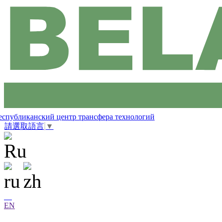
еспубликанский центр трансфера технологий
請選取語言
▼
EN