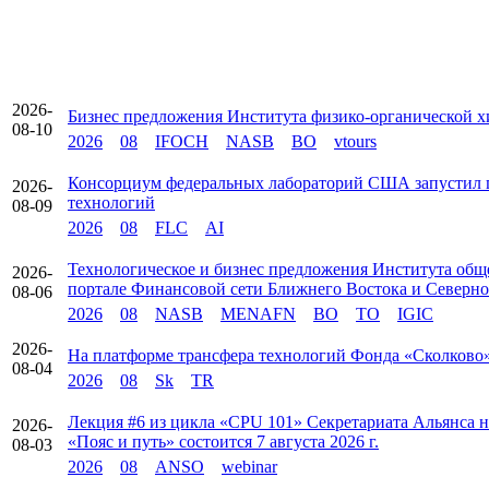
2026-
Бизнес предложения Института физико-органической 
08-10
2026
08
IFOCH
NASB
BO
vtours
Консорциум федеральных лабораторий США запустил п
2026-
технологий
08-09
2026
08
FLC
AI
Технологическое и бизнес предложения Института об
2026-
портале Финансовой сети Ближнего Востока и Севе
08-06
2026
08
NASB
MENAFN
BO
TO
IGIC
2026-
На платформе трансфера технологий Фонда «Сколково»
08-04
2026
08
Sk
TR
Лекция #6 из цикла «CPU 101» Секретариата Альянса
2026-
«Пояс и путь» состоится 7 августа 2026 г.
08-03
2026
08
ANSO
webinar