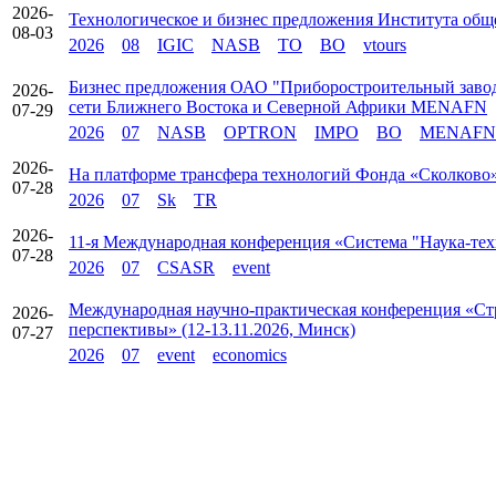
2026-
Технологическое и бизнес предложения Института об
08-03
2026
08
IGIC
NASB
TO
BO
vtours
Бизнес предложения ОАО "Приборостроительный заво
2026-
сети Ближнего Востока и Северной Африки MENAFN
07-29
2026
07
NASB
OPTRON
IMPO
BO
MENAFN
2026-
На платформе трансфера технологий Фонда «Сколково» 
07-28
2026
07
Sk
TR
2026-
11-я Международная конференция «Система "Наука-техн
07-28
2026
07
CSASR
event
Международная научно-практическая конференция «Стр
2026-
перспективы» (12-13.11.2026, Минск)
07-27
2026
07
event
economics