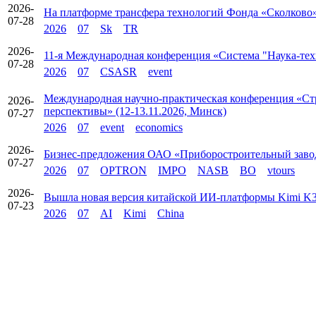
2026-
На платформе трансфера технологий Фонда «Сколково» 
07-28
2026
07
Sk
TR
2026-
11-я Международная конференция «Система "Наука-техн
07-28
2026
07
CSASR
event
Международная научно-практическая конференция «Стр
2026-
перспективы» (12-13.11.2026, Минск)
07-27
2026
07
event
economics
2026-
Бизнес-предложения ОАО «Приборостроительный зав
07-27
2026
07
OPTRON
IMPO
NASB
BO
vtours
2026-
Вышла новая версия китайской ИИ‑платформы Kimi K
07-23
2026
07
AI
Kimi
China