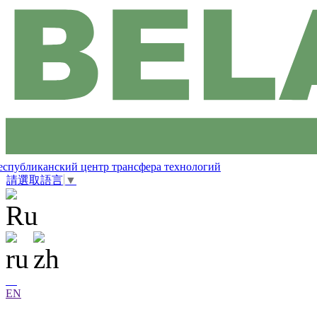
еспубликанский центр трансфера технологий
請選取語言
▼
EN