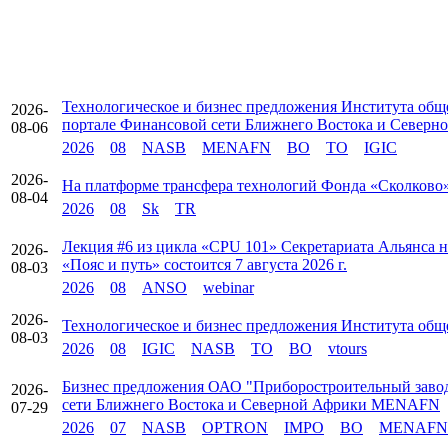
Технологическое и бизнес предложения Института об
2026-
портале Финансовой сети Ближнего Востока и Севе
08-06
2026
08
NASB
MENAFN
BO
TO
IGIC
2026-
На платформе трансфера технологий Фонда «Сколково»
08-04
2026
08
Sk
TR
Лекция #6 из цикла «CPU 101» Секретариата Альянса
2026-
«Пояс и путь» состоится 7 августа 2026 г.
08-03
2026
08
ANSO
webinar
2026-
Технологическое и бизнес предложения Института об
08-03
2026
08
IGIC
NASB
TO
BO
vtours
Бизнес предложения ОАО "Приборостроительный заво
2026-
сети Ближнего Востока и Северной Африки MENAFN
07-29
2026
07
NASB
OPTRON
IMPO
BO
MENAFN